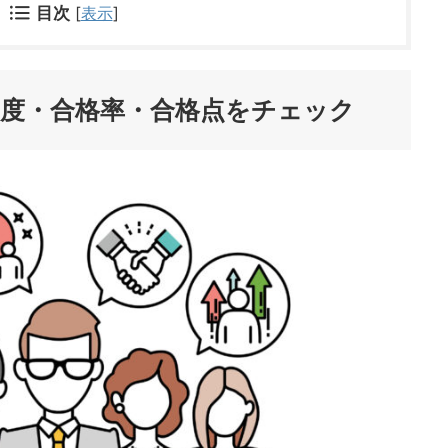
目次
[
表示
]
易度・合格率・合格点をチェック