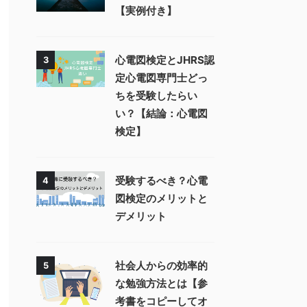
【実例付き】
心電図検定とJHRS認
3
定心電図専門士どっ
ちを受験したらい
い？【結論：心電図
検定】
受験するべき？心電
4
図検定のメリットと
デメリット
社会人からの効率的
5
な勉強方法とは【参
考書をコピーしてオ