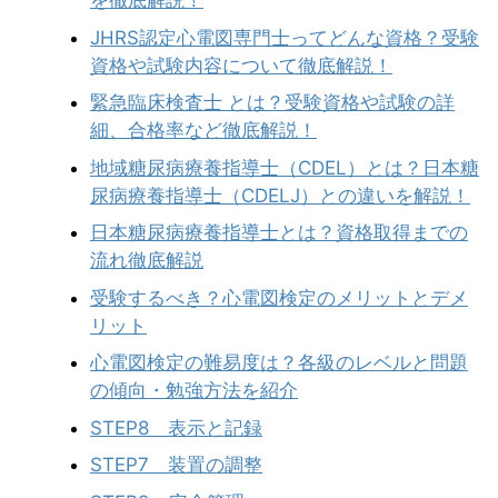
を徹底解説！
JHRS認定心電図専門士ってどんな資格？受験
資格や試験内容について徹底解説！
緊急臨床検査士 とは？受験資格や試験の詳
細、合格率など徹底解説！
地域糖尿病療養指導士（CDEL）とは？日本糖
尿病療養指導士（CDELJ）との違いを解説！
日本糖尿病療養指導士とは？資格取得までの
流れ徹底解説
受験するべき？心電図検定のメリットとデメ
リット
心電図検定の難易度は？各級のレベルと問題
の傾向・勉強方法を紹介
STEP8 表示と記録
STEP7 装置の調整