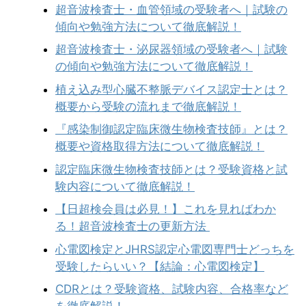
超音波検査士・血管領域の受験者へ｜試験の
傾向や勉強方法について徹底解説！
超音波検査士・泌尿器領域の受験者へ｜試験
の傾向や勉強方法について徹底解説！
植え込み型心臓不整脈デバイス認定士とは？
概要から受験の流れまで徹底解説！
『感染制御認定臨床微生物検査技師』とは？
概要や資格取得方法について徹底解説！
認定臨床微生物検査技師とは？受験資格と試
験内容について徹底解説！
【日超検会員は必見！】これを見ればわか
る！超音波検査士の更新方法
心電図検定とJHRS認定心電図専門士どっちを
受験したらいい？【結論：心電図検定】
CDRとは？受験資格、試験内容、合格率など