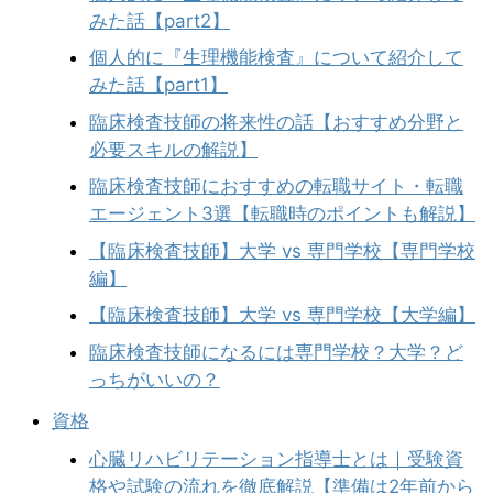
みた話【part2】
個人的に『生理機能検査』について紹介して
みた話【part1】
臨床検査技師の将来性の話【おすすめ分野と
必要スキルの解説】
臨床検査技師におすすめの転職サイト・転職
エージェント3選【転職時のポイントも解説】
【臨床検査技師】大学 vs 専門学校【専門学校
編】
【臨床検査技師】大学 vs 専門学校【大学編】
臨床検査技師になるには専門学校？大学？ど
っちがいいの？
資格
心臓リハビリテーション指導士とは｜受験資
格や試験の流れを徹底解説【準備は2年前から