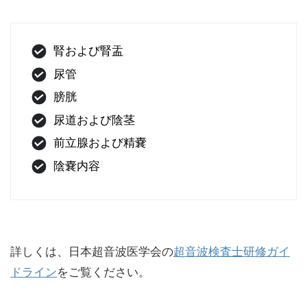
腎および腎盂
尿管
膀胱
尿道および陰茎
前立腺および精嚢
陰嚢内容
詳しくは、日本超音波医学会の
超音波検査士研修ガイ
ドライン
をご覧ください。