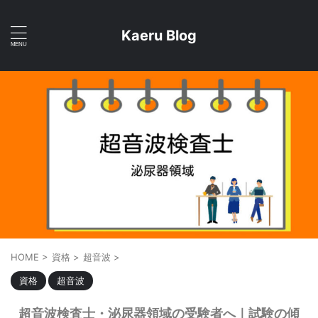
Kaeru Blog
HOME
>
資格
>
超音波
>
資格
超音波
超音波検査士・泌尿器領域の受験者へ｜試験の傾