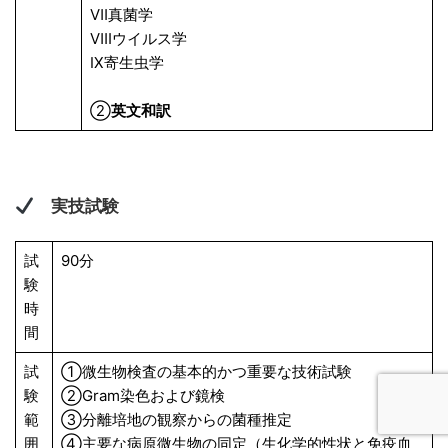
Ⅶ真菌学
Ⅷウイルス学
Ⅸ寄生虫学
②
英文和訳
実技試験
試
90分
験
時
間
試
①微生物検査の基本的かつ重要な技術試験
験
②Gram染色および鏡検
範
③分離培地の観察からの菌種推定
囲
④主要な病原微生物の同定（生化学的性状と免疫血