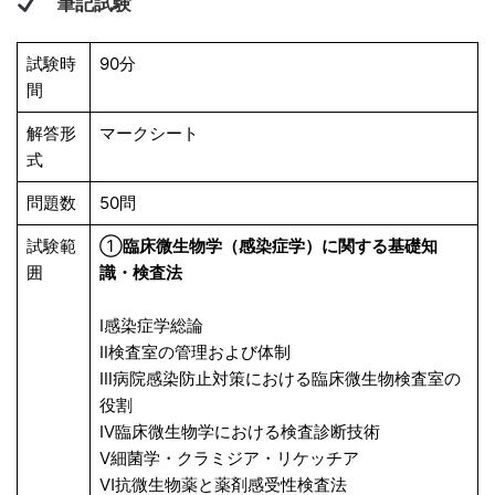
筆記試験
試験時
90分
間
解答形
マークシート
式
問題数
50問
試験範
①
臨床微生物学（感染症学）に関する基礎知
囲
識・検査法
Ⅰ感染症学総論
Ⅱ検査室の管理および体制
Ⅲ病院感染防止対策における臨床微生物検査室の
役割
Ⅳ臨床微生物学における検査診断技術
Ⅴ細菌学・クラミジア・リケッチア
Ⅵ抗微生物薬と薬剤感受性検査法