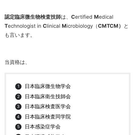
認定臨床微生物検査技師
は、
C
ertified
M
edical
T
echnologist in
C
linical
M
icrobiology（
CMTCM）
と
も言います。
当資格は、
日本臨床微生物学会
日本臨床衛生技師会
日本臨床検査医学会
日本臨床検査同学院
日本感染症学会