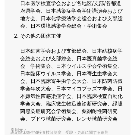
日本医学検査学会および各地区/支部/各都道
府県学会、日本感染症学会学術講演会および
地方会、日本化学療法学会総会および支部総
会、日本環境感染学会総会・学術集会
その他の団体主催
日本細菌学会および支部総会、日本結核病学
会総会および支部総会、日本医真菌学会総
会・学術集会、日本ウイルス学会学術集会、
日本臨床ウイルス学会、日本寄生虫学会大
会、日本臨床寄生虫学会大会、日本防菌防黴
学会年次大会、日本マイコプラズマ学会、日
本嫌気性菌感染症学会、日本臨床検査自動化
学会大会、臨床微生物迅速診断研究会、緑膿
菌感染症研究会学術集会、薬剤耐性菌研究
会、ブドウ球菌研究会、レンサ球菌研究会
引用元：
認定臨床微生物検査技師制度 受験・更新に関する細則