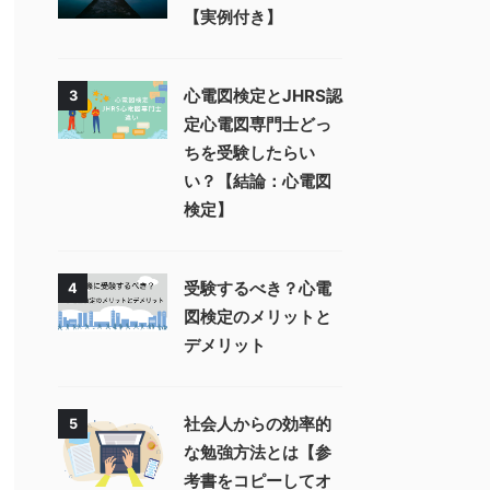
【実例付き】
心電図検定とJHRS認
3
定心電図専門士どっ
ちを受験したらい
い？【結論：心電図
検定】
受験するべき？心電
4
図検定のメリットと
デメリット
社会人からの効率的
5
な勉強方法とは【参
考書をコピーしてオ